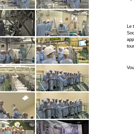
Le 
Soc
app
tour
Vou