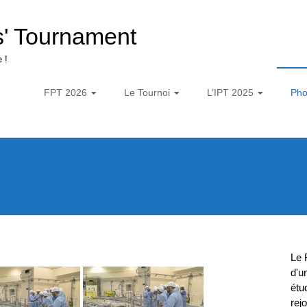
s' Tournament
 !
FPT 2026
Le Tournoi
L’IPT 2025
Pho
Le 
d'u
étu
rej