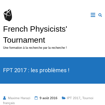
Skip
to
content
French Physicists'
Tournament
Une formation à la recherche par la recherche !
FPT 2017 : les problèmes !
Maxime Harazi
9 août 2016
IPT 2017
,
Tournoi
français